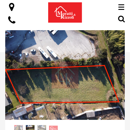
HOME
CHI SIAMO
PERCHÈ SCEGLIERCI
SERVIZI
IMMOBILI
BLOG
CONTATTI