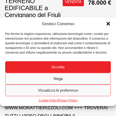
TERRENO
78.000 €
VENDITA
EDIFICABILE a
Cervignano del Friuli
Gestisci Consenso
Per la tua nuova casa, ti propongo questo
Per fornire le migliori esperienze, utilizziamo tecnologie come i cookie per
TERRENO di totali mq 3.000, di cui 1.500mq
memorizzare e/o accedere alle informazioni del dispositivo. Il consenso a
edificabili, situato a Cervignano, alla fine di Via
queste tecnologie ci permetterà di elaborare dati come il comportamento di
navigazione o ID unici su questo sito. Non acconsentire o ritirare il
Aquileia; isolato dal rumore veicolare. Il lotto ricade
consenso può influire negativamente su alcune caratteristiche e funzioni.
in zona B2 per metà, mentre il resto in E6. Indice di
Accetta
edificabilità 1,3mc/mq. Prezzo al mq poco più di
€60!!
Nega
PREZZO RIBASSATO DA €95.000 A €78.000!!
Visualizza le preferenze
IMMOBILE STIMATO DALL’AGENZIA.
+++ VISITA IL SITO
Cookie Policy
Privacy Policy
WWW.MORATTIERIZZOLI.COM +++ TROVERAI
TUTTI I VIDEO DEGLI IMMOBILI!