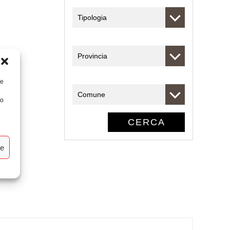
re
to
ze