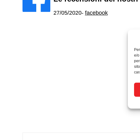
27/05/2020
-
facebook
Per
e/o
per
sit
car