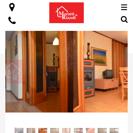
HOME
CHI SIAMO
PERCHÈ SCEGLIERCI
SERVIZI
IMMOBILI
BLOG
CONTATTI