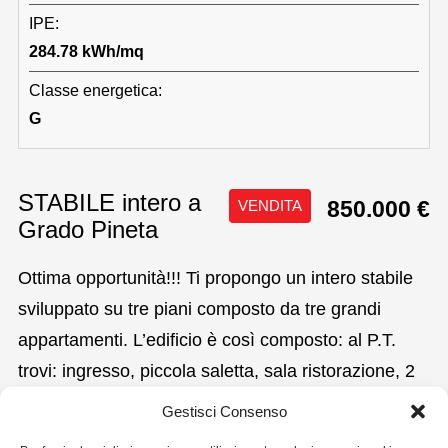
IPE:
284.78 kWh/mq
Classe energetica:
G
STABILE intero a
850.000 €
VENDITA
Grado Pineta
Ottima opportunità!!! Ti propongo un intero stabile
sviluppato su tre piani composto da tre grandi
appartamenti. L’edificio è così composto: al P.T.
trovi: ingresso, piccola saletta, sala ristorazione, 2
camere complete di cucina, bagno e terrazza; 1P.:
Gestisci Consenso
6 camere tutte con cucina, bagno e terrazza; 2.P.: