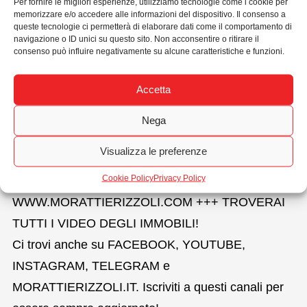
Per fornire le migliori esperienze, utilizziamo tecnologie come i cookie per
ulteriori 6 camere; 3P. sottotetto: ampio
memorizzare e/o accedere alle informazioni del dispositivo. Il consenso a
queste tecnologie ci permetterà di elaborare dati come il comportamento di
appartamento composto da ingresso, luminoso
navigazione o ID unici su questo sito. Non acconsentire o ritirare il
consenso può influire negativamente su alcune caratteristiche e funzioni.
soggiorno, con terrazza a vasca, due camere
matrimoniali con terrazza di cui una con bagno
Accetta
privato, camera singola, e bagno finestrato con
vasca. Completa l’immobile il giardino ed i
Nega
parcheggi.
Visualizza le preferenze
IMMOBILE STIMATO DALL’AGENZIA.
Cookie Policy
Privacy Policy
+++ VISITA IL SITO
WWW.MORATTIERIZZOLI.COM +++ TROVERAI
TUTTI I VIDEO DEGLI IMMOBILI!
Ci trovi anche su FACEBOOK, YOUTUBE,
INSTAGRAM, TELEGRAM e
MORATTIERIZZOLI.IT. Iscriviti a questi canali per