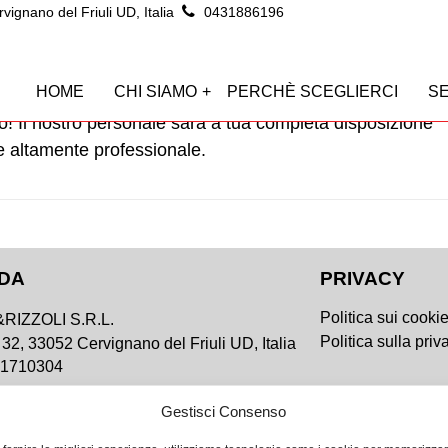
ignano del Friuli UD, Italia
0431886196
un consulto gratuito !
HOME
CHI SIAMO
PERCHÈ SCEGLIERCI
SE
ito! Il nostro personale sarà a tua completa disposizione
e altamente professionale.
NDA
PRIVACY
Politica sui cooki
RIZZOLI S.R.L.
Politica sulla priv
 32, 33052 Cervignano del Friuli UD, Italia
61710304
Gestisci Consenso