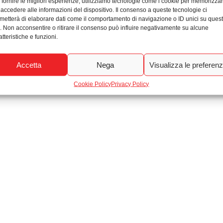
 fornire le migliori esperienze, utilizziamo tecnologie come i cookie per memorizza
 accedere alle informazioni del dispositivo. Il consenso a queste tecnologie ci
© 2026. All rights reserved Agenzia Immobiliare Moratti & Rizzoli
metterà di elaborare dati come il comportamento di navigazione o ID unici su ques
o. Non acconsentire o ritirare il consenso può influire negativamente su alcune
atteristiche e funzioni.
Accetta
Nega
Visualizza le preferen
Cookie Policy
Privacy Policy