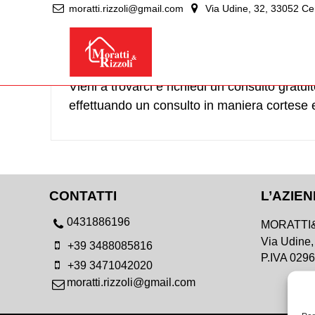
moratti.rizzoli@gmail.com
Via Udine, 32, 33052 Cerv
Richiedi la
disponibilità
per 
Vieni a trovarci e richiedi un consulto gratu
effettuando un consulto in maniera cortese 
CONTATTI
L’AZIE
0431886196
MORATTI&
Via Udine,
+39 3488085816
P.IVA 029
+39 3471042020
moratti.rizzoli@gmail.com