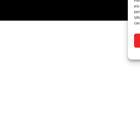
Per
e/o
per
sit
car