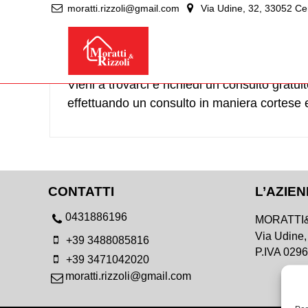
moratti.rizzoli@gmail.com
Via Udine, 32, 33052 Cerv
Richiedi la
disponibilità
per 
Vieni a trovarci e richiedi un consulto gratu
effettuando un consulto in maniera cortese 
CONTATTI
L’AZIE
0431886196
MORATTI&
Via Udine,
+39 3488085816
P.IVA 029
+39 3471042020
moratti.rizzoli@gmail.com