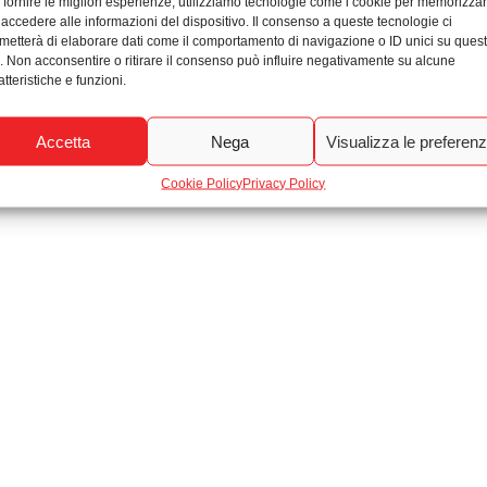
 fornire le migliori esperienze, utilizziamo tecnologie come i cookie per memorizza
 accedere alle informazioni del dispositivo. Il consenso a queste tecnologie ci
© 2026. All rights reserved Agenzia Immobiliare Moratti & Rizzoli
metterà di elaborare dati come il comportamento di navigazione o ID unici su ques
o. Non acconsentire o ritirare il consenso può influire negativamente su alcune
atteristiche e funzioni.
Accetta
Nega
Visualizza le preferen
Cookie Policy
Privacy Policy