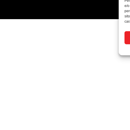
Per
e/o
per
sit
car