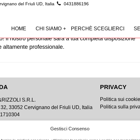
ignano del Friuli UD, Italia
0431886196
un consulto gratuito !
HOME
CHI SIAMO
PERCHÈ SCEGLIERCI
SE
ito! Il nostro personale sarà a tua completa disposizione
e altamente professionale.
NDA
PRIVACY
Politica sui cooki
RIZZOLI S.R.L.
Politica sulla priv
 32, 33052 Cervignano del Friuli UD, Italia
61710304
Gestisci Consenso